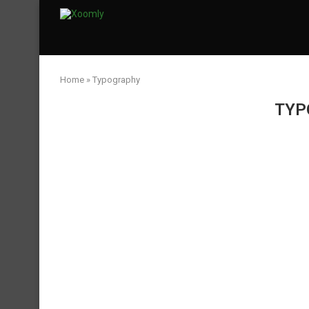
Home
»
Typography
TYP