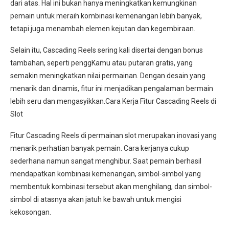
dari atas. Hal ini bukan hanya meningkatkan kemungkinan
pemain untuk meraih kombinasi kemenangan lebih banyak,
tetapi juga menambah elemen kejutan dan kegembiraan.
Selain itu, Cascading Reels sering kali disertai dengan bonus
tambahan, seperti penggKamu atau putaran gratis, yang
semakin meningkatkan nilai permainan. Dengan desain yang
menarik dan dinamis, fitur ini menjadikan pengalaman bermain
lebih seru dan mengasyikkan.Cara Kerja Fitur Cascading Reels di
Slot
Fitur Cascading Reels di permainan slot merupakan inovasi yang
menarik perhatian banyak pemain. Cara kerjanya cukup
sederhana namun sangat menghibur. Saat pemain berhasil
mendapatkan kombinasi kemenangan, simbol-simbol yang
membentuk kombinasi tersebut akan menghilang, dan simbol-
simbol di atasnya akan jatuh ke bawah untuk mengisi
kekosongan.