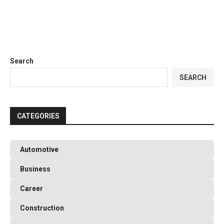
Search
SEARCH
CATEGORIES
Automotive
Business
Career
Construction