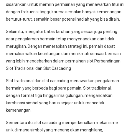
disarankan untuk memilih permainan yang menawarkan fitur ini
dengan frekuensi tinggi, karena semakin banyak kemenangan
berturut-turut, semakin besar potensi hadiah yang bisa diraih.
Selain itu, mengatur batas taruhan yang sesuai juga penting
agar pengalaman bermain tetap menyenangkan dan tidak
merugikan. Dengan menerapkan strategi ini, pemain dapat
memaksimalkan keuntungan dan menikmati sensasi bermain
yang lebih mendebarkan dalam permainan slot.Perbandingan
Slot Tradisional dan Slot Cascading
Slot tradisional dan slot cascading menawarkan pengalaman
bermain yang berbeda bagi para pemain. Slot tradisional,
dengan format tiga hingga lima gulungan, mengandalkan
kombinasi simbol yang harus sejajar untuk mencetak
kemenangan.
Sementara itu, slot cascading memperkenalkan mekanisme
unik di mana simbol yang menang akan menghilang,