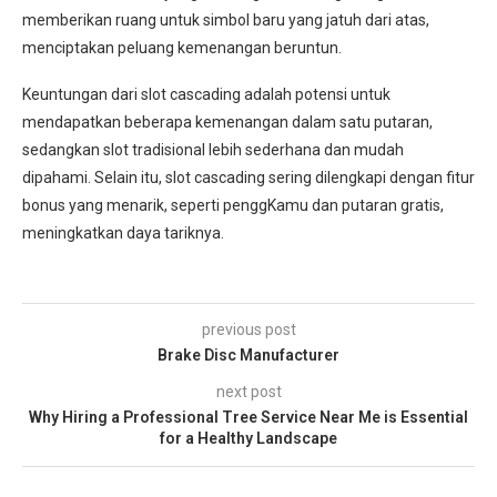
memberikan ruang untuk simbol baru yang jatuh dari atas,
menciptakan peluang kemenangan beruntun.
Keuntungan dari slot cascading adalah potensi untuk
mendapatkan beberapa kemenangan dalam satu putaran,
sedangkan slot tradisional lebih sederhana dan mudah
dipahami. Selain itu, slot cascading sering dilengkapi dengan fitur
bonus yang menarik, seperti penggKamu dan putaran gratis,
meningkatkan daya tariknya.
previous post
Brake Disc Manufacturer
next post
Why Hiring a Professional Tree Service Near Me is Essential
for a Healthy Landscape